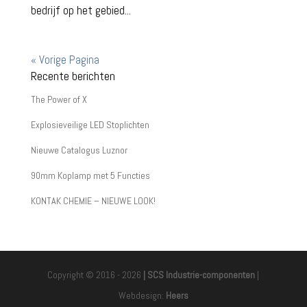
bedrijf op het gebied...
« Vorige Pagina
Recente berichten
The Power of X
Explosieveilige LED Stoplichten
Nieuwe Catalogus Luznor
90mm Koplamp met 5 Functies
KONTAK CHEMIE – NIEUWE LOOK!
Copyright © 2016 - 2026
| SCS Industrie-componenten
|
Webdesign:
Heers