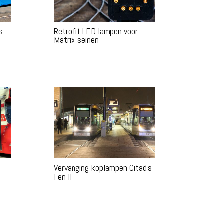
s
Retrofit LED lampen voor
Matrix-seinen
Vervanging koplampen Citadis
I en II