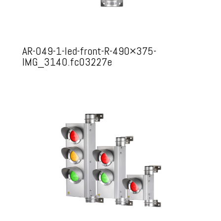
AR-049-1-led-front-R-490×375-
IMG_3140.fc03227e