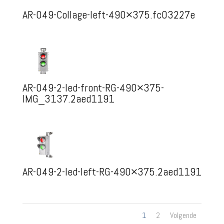
AR-049-Collage-left-490×375.fc03227e
AR-049-2-led-front-RG-490×375-
IMG_3137.2aed1191
AR-049-2-led-left-RG-490×375.2aed1191
1
2
Volgende