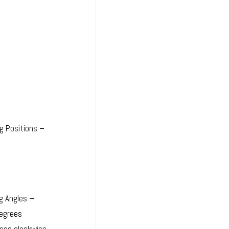
g Positions –
g Angles –
degrees