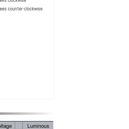
rees clockwise
rees counter-clockwise