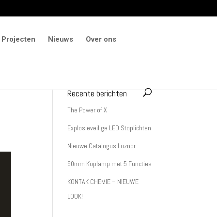
Projecten
Nieuws
Over ons
Recente berichten
The Power of X
Explosieveilige LED Stoplichten
Nieuwe Catalogus Luznor
90mm Koplamp met 5 Functies
KONTAK CHEMIE – NIEUWE
LOOK!