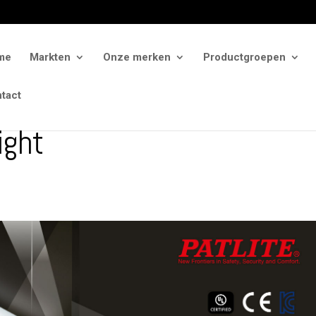
me
Markten
Onze merken
Productgroepen
tact
ight